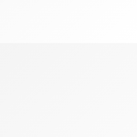
giriş
Amgbahis
giriş
Betkom
Betkom
giriş
Supertotobet
Supertotobet
giriş
Mariobet
giriş
Betmatik
Betmatik
giriş
Dedebet
Dedebet
giriş
Ultrabet
Ultrabet
giriş
Enbet
giriş
Betbox
giriş
Casinowon
Casinowon
giriş
teosbet
giriş
betbigo
betbigo
giriş
bahiscasino
bahiscasino
giriş
sonbahis
sonbahis
giriş
celtabet
giriş
jokerbet
giriş
kalebet
giriş
betnis
giriş
avrupabet
giriş
galabet
giriş
betzula
betzula
giriş
norabahis