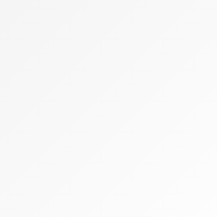
giriş
galabet
galabet
giriş
jojobet
giriş
meritking
giriş
marsbahis
giriş
meritking
meritking
giriş
jojobet
giriş
meritking
giriş
Kalebet
Kalebet
giriş
Amgbahis
giriş
Pokerklas
Pokerklas
giriş
Betkom
giriş
Süpertotobet
giriş
Mariobet
giriş
Betmatik
giriş
Ultrabet
giriş
Enbet
giriş
Kulisbet
Kulisbet
giriş
betzula
betzula
giriş
betkolik
betkolik
giriş
casivera
casivera
giriş
roketbet
roketbet
giriş
romabet