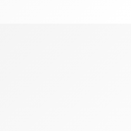
giriş
Betbox
Betbox
giriş
Teosbet
Teosbet
giriş
Betbigo
Betbigo
giriş
Vegabet
Vegabet
giriş
Restbet
Restbet
giriş
Betplay
Betplay
giriş
sonbahis
sonbahis
giriş
celtabet
celtabet
giriş
mavibet
giriş
Casinoroyal
Casinoroyal
giriş
İbizabet
İbizabet
giriş
betnano
betnano
giriş
kalebet
kalebet
giriş
marsbahis
marsbahis
giriş
betkom
betkom
giriş
mavibet
giriş
ultrabet
giriş
setrabet
setrabet
giriş
limanbet
giriş
editörbet
giriş
bahiscasino