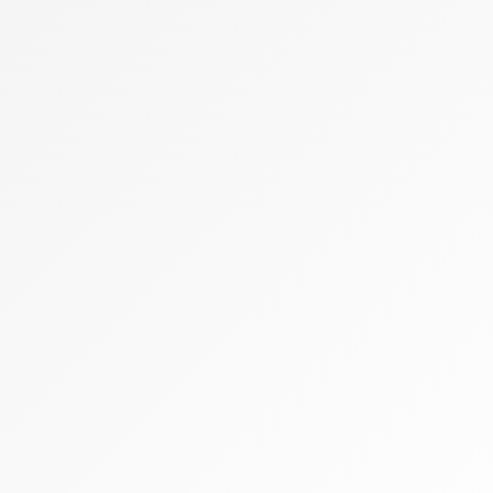
giriş
cratosroyalbet
giriş
dedebet
giriş
Festwin
giriş
jasminbet
giriş
biabet
giriş
Grandpashabet
giriş
pulibet
giriş
pulibet
giriş
pusulabet
giriş
pusulabet
pusulabet
giriş
Cratosroyalbet
giriş
Cratosroyalbet
giriş
Grandpashabet
giriş
biabet
biabet
giriş
betplay
giriş
jasminbet
jasminbet
giriş
dedebet
dedebet
giriş
holiganbet
giriş
holiganbet
giriş
marsbahis
giriş
romabet
giriş
romabet