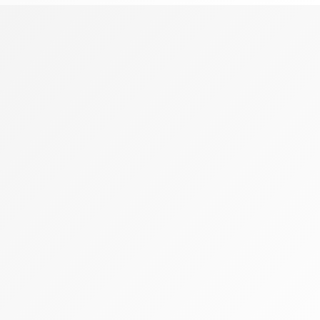
giriş
restbet
giriş
aresbet
giriş
meybet
giriş
kulisbet
giriş
Kalebet
Kalebet
giriş
Betbigo
Betbigo
giriş
Romabet
Romabet
giriş
Betplay
Betplay
giriş
Efesbet
Efesbet
giriş
Enjoybet
Enjoybet
giriş
Betzula
Betzula
giriş
Meritking
Meritking
giriş
Holiganbet
Holiganbet
giriş
Alobet
giriş
Alobet
giriş
restbet
giriş
teosbet
giriş
Royalbet
giriş
Jokerbet
giriş
vegabet
giriş
Betzula