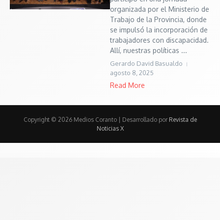
giriş
Matbet
Matbet
organizada por el Ministerio de
giriş
Pusulabet
Pusulabet
Trabajo de la Provincia, donde
giriş
Meybet
Meybet
se impulsó la incorporación de
giriş
romabet
romabet
trabajadores con discapacidad.
giriş
norabahis
norabahis
Allí, nuestras políticas ...
giriş
enbet
enbet
giriş
bahiscasino
bahiscasino
Gerardo David Basualdo
giriş
pokerklas
agosto 8, 2025
giriş
betzula
betzula
Read More
giriş
amgbahis
giriş
alobet
alobet
giriş
avrupabet
avrupabet
Copyright © 2026 Medios Coranto | Desarrollado por
Revista de
giriş
restbet
Noticias X
giriş
Betbigo
Betbigo
giriş
Kalebet
Kalebet
giriş
Teosbet
Teosbet
WordPress Lab
Themify Music WordPress Theme
Themify Notes WordPress Theme
Themify Parallax WordPress Theme
Themify Peak WordPress Theme
Themify Phototouch WordPress Theme
Themify Pinboard WordPress Theme
Themify Pinshop WooCommerce Theme
Themify Post Type Builder
Themify Post Type Builder Extra Fields
Themify Post Type Builder Relation
giriş
Amgbahis
Amgbahis
giriş
Royalbet
Royalbet
giriş
Jokerbet
Jokerbet
giriş
Vegabet
Vegabet
giriş
Betzula
Betzula
giriş
Editörbet
Editörbet