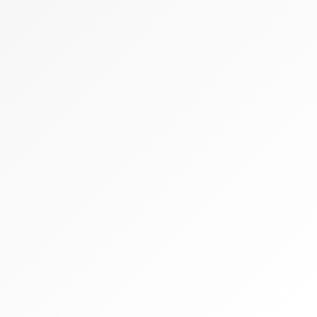
giriş
aresbet
aresbet
giriş
meybet
meybet
giriş
kulisbet
giriş
enbet
enbet
giriş
amgbahis
amgbahis
giriş
pokerklas
pokerklas
giriş
romabet
giriş
Betzula
Betzula
giriş
Alobet
Alobet
giriş
Betpuan
Betpuan
giriş
Amgbahis
Amgbahis
giriş
Dedebet
Dedebet
giriş
Kalebet
Kalebet
giriş
Vegabet
Vegabet
giriş
Restbet
Restbet
giriş
Enjoybet
Enjoybet
giriş
enbet
giriş
amgbahis
amgbahis
giriş
pokerklas
pokerklas
giriş
betzula
giriş
pulibet
pulibet