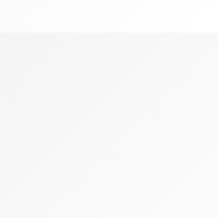
giriş
restbet
restbet
giriş
http://mikefreemanministries.com/
giriş
https://tr.romabet-
sanal-
orjinal1.vip/
https://plan-
reprise-
activite.com/
https://plan-
reprise-
activite.com/
giriş
https://tr.betplay-
sanal-
orjinal.vip/
https://dentalcaremichalin.pl/
giriş
https://tr.editorbet-
sanal-
orjinal.vip/
https://tr.editorbet-
sanal-
orjinal.vip/
giriş
https://www.orgudike.com/
https://www.orgudike.com/
giriş
Kalebet
giriş
Romabet
Romabet
giriş
Teosbet
Teosbet