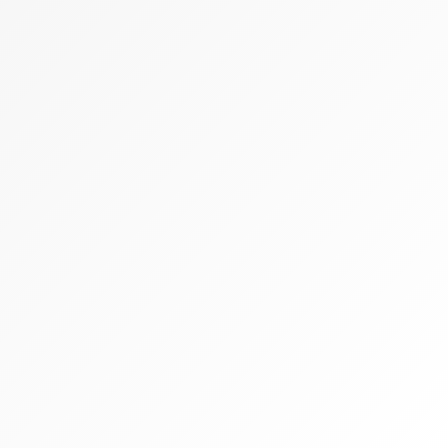
giriş
casivera
casivera
giriş
roketbet
giriş
romabet
romabet
giriş
cratosroyalbet
giriş
betplay
betplay
giriş
pulibet
pulibet
giriş
atlasbet
atlasbet
giriş
pashagaming
pashagaming
giriş
Amgbahis
giriş
Pokerklas
Pokerklas
giriş
Betkom
Betkom
giriş
Süpertotobet
Süpertotobet
giriş
Mariobet
giriş
Betmatik
Betmatik
giriş
Dedebet
giriş
Ultrabet
giriş
Enbet
giriş
Enjoybet
Enjoybet
giriş
Ultrabet
Ultrabet
giriş
holiganbet
holiganbet
giriş
holiganbet