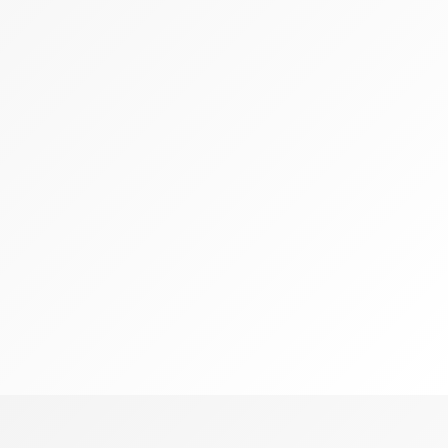
giriş
Vegabet
Restbet
giriş
Betplay
giriş
Galabet
Galabet
giriş
Mavibet
Mavibet
giriş
Betkanyon
Betkanyon
giriş
Vegabet
Vegabet
giriş
Casinomilyon
Casinomilyon
giriş
Betyap
Betyap
giriş
Orisbet
Orisbet
giriş
Alobet
Alobet
giriş
Betwoon
Betwoon
giriş
Betvole
Betvole
giriş
Betasus
Betasus
giriş
lunabet
lunabet
giriş
holiganbet
giriş
holiganbet
giriş
marsbahis
giriş
romabet
giriş
romabet
giriş
holiganbet
giriş
mavibet