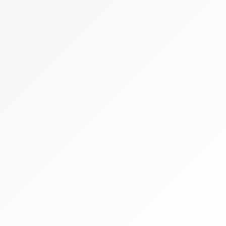
giriş
Vegabet
Vegabet
giriş
Betzula
Betzula
giriş
Meybet
Meybet
giriş
Kalebet
Kalebet
giriş
Betbigo
Betbigo
giriş
Teosbet
Teosbet
giriş
Vegabet
Vegabet
giriş
Restbet
Restbet
giriş
Betplay
Betplay
giriş
Efesbet
Efesbet
giriş
Enjoybet
giriş
romabet
romabet
giriş
norabahis
norabahis
giriş
enbet
enbet
giriş
pulibet
giriş
pokerklas
pokerklas
giriş
betzula
giriş
bahiscasino
giriş
avrupabet
avrupabet
giriş
alobet
alobet