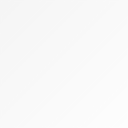
giriş
Kalebet
giriş
Restbet
giriş
Betplay
giriş
Efesbet
Efesbet
giriş
Enjoybet
Enjoybet
giriş
Vegabet
jokerbet
jokerbet
giriş
Grandpashabet
pulibet
pulibet
giriş
holiganbet
holiganbet
giriş
pusulabet
pusulabet
giriş
cratosroyalbet
cratosroyalbet
giriş
dedebet
dedebet
giriş
Festwin
Festwin
giriş
jasminbet
jasminbet
giriş
biabet
biabet
giriş
pulibet
giriş
pulibet
pulibet
giriş
pusulabet
pusulabet
giriş
pusulabet
pusulabet
giriş
Cratosroyalbet
Cratosroyalbet
giriş
Cratosroyalbet
giriş
Grandpashabet