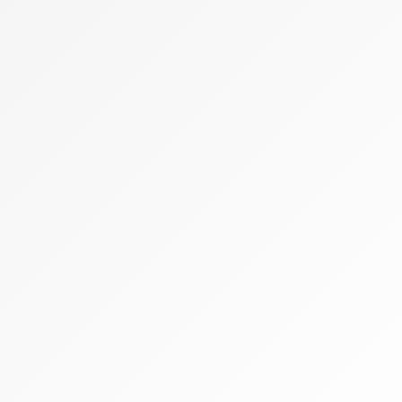
giriş
Ultrabet
Ultrabet
giriş
Enbet
Enbet
giriş
Ultrabet
Ultrabet
giriş
Dedebet
Dedebet
giriş
Betmatik
Betmatik
giriş
Mariobet
Mariobet
giriş
Amgbahis
Amgbahis
giriş
teosbet
giriş
bahiscasino
giriş
sonbahis
giriş
celtabet
giriş
jokerbet
giriş
kalebet
giriş
betnis
giriş
avrupabet
giriş
betnano
giriş
mavibet
mavibet
giriş
betzula
betzula
giriş
norabahis
norabahis
giriş
restbet
giriş
roketbet
roketbet