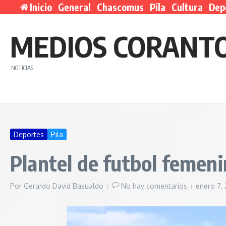
giriş
jokerbet
Saltar al contenido
Inicio
General
Chascomus
Pila
Cultura
Dep
giriş
millibahis
giriş
jasminbet
MEDIOS CORANT
giriş
pulibet
giriş
pulibet
giriş
holiganbet
giriş
pusulabet
NOTICIAS
giriş
cratosroyalbet
giriş
dedebet
giriş
betplay
betplay
giriş
Festwin
giriş
jasminbet
giriş
biabet
Deportes
Pila
giriş
Grandpashabet
giriş
Betbigo
Betbigo
Plantel de futbol femeni
giriş
Kalebet
Kalebet
giriş
Teosbet
Teosbet
giriş
Amgbahis
Amgbahis
Por
Gerardo David Basualdo
No hay comentarios
enero 7,
giriş
Royalbet
Royalbet
giriş
Jokerbet
Jokerbet
giriş
Zulabet
Zulabet