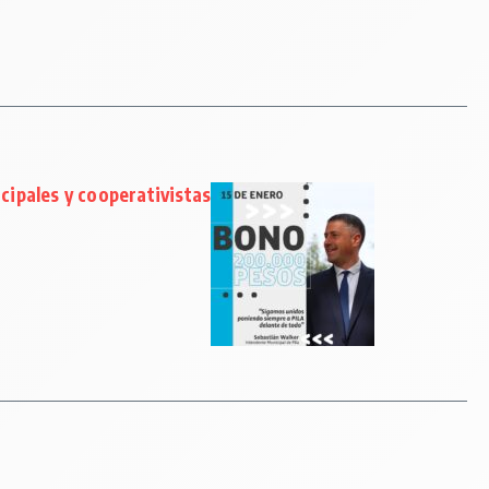
ipales y cooperativistas