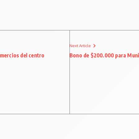
Next Article
mercios del centro
Bono de $200.000 para Munic