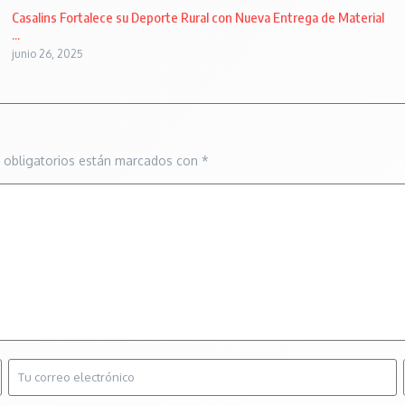
Casalins Fortalece su Deporte Rural con Nueva Entrega de Material
...
junio 26, 2025
 obligatorios están marcados con
*