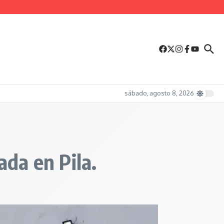
sábado, agosto 8, 2026
ada en Pila.