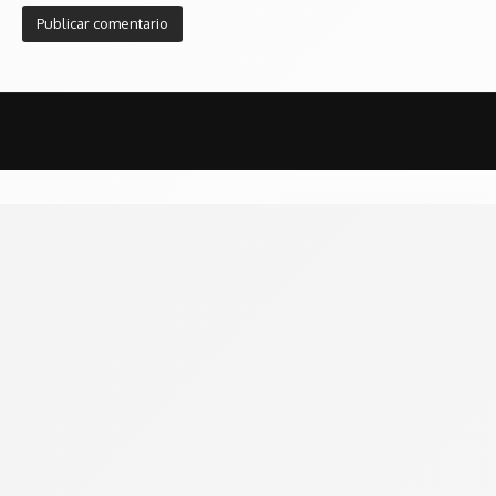
giriş
Vegabet
giriş
Restbet
giriş
Betplay
Betplay
giriş
Efesbet
Efesbet
giriş
Enjoybet
giriş
Meritking
Meritking
giriş
Marsbahis
Marsbahis
giriş
Avrupabet
Avrupabet
giriş
Mavibet
Mavibet
giriş
Galabet
Galabet
giriş
Norabahis
Norabahis
giriş
Orisbet
Orisbet
giriş
Royalbet
Royalbet
giriş
betnis
betnis
giriş
jokerbet
giriş
millibahis
millibahis
giriş
jasminbet
jasminbet
giriş
pulibet
pulibet
giriş
pulibet
giriş
holiganbet
giriş
pusulabet