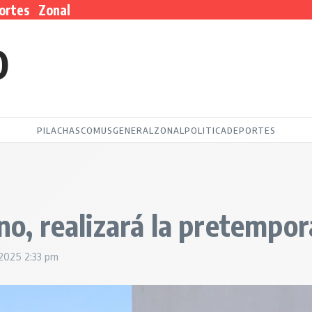
ortes
Zonal
O
PILA
CHASCOMUS
GENERAL
ZONAL
POLITICA
DEPORTES
no, realizará la pretempor
 2025
2:33 pm