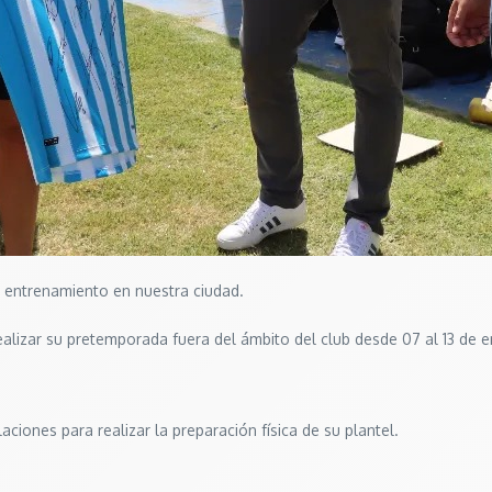
 entrenamiento en nuestra ciudad.
ealizar su pretemporada fuera del ámbito del club desde 07 al 13 de 
ciones para realizar la preparación física de su plantel.