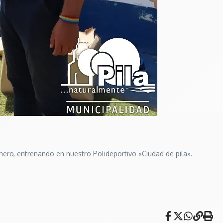
enero, entrenando en nuestro Polideportivo «Ciudad de pila».