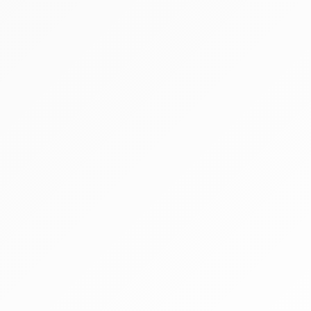
giriş
celtabet
celtabet
giriş
avrupabet
avrupabet
giriş
restbet
giriş
teosbet
giriş
Royalbet
giriş
Jokerbet
giriş
vegabet
giriş
Betzula
giriş
Norabahis
giriş
Pokerklas
giriş
romabet
giriş
Restbet
giriş
Amgbahis
giriş
Mavibet
giriş
pulibet
giriş
Amgbahis
Amgbahis
giriş
Pokerklas
Pokerklas
giriş
Betkom
Betkom
giriş
Supertotobet
Supertotobet
giriş
Mariobet
Mariobet
giriş
Betmatik
Betmatik
giriş
Dedebet
Dedebet