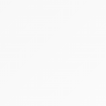
giriş
casivera
casivera
giriş
roketbet
giriş
romabet
romabet
giriş
cratosroyalbet
giriş
betplay
betplay
giriş
pulibet
pulibet
giriş
atlasbet
atlasbet
giriş
pashagaming
pashagaming
giriş
Amgbahis
giriş
Pokerklas
Pokerklas
giriş
Betkom
Betkom
giriş
Süpertotobet
Süpertotobet
giriş
Mariobet
giriş
Betmatik
Betmatik
giriş
Dedebet
giriş
Ultrabet
giriş
Enbet
giriş
Enjoybet
Enjoybet
giriş
Ultrabet
Ultrabet
giriş
holiganbet
holiganbet
giriş
holiganbet