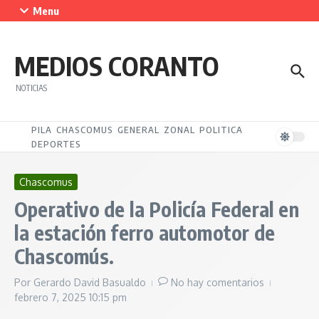
giriş
jokerbet
Saltar al contenido
Menu
giriş
millibahis
giriş
jasminbet
giriş
pulibet
MEDIOS CORANTO
giriş
pulibet
giriş
holiganbet
NOTICIAS
giriş
pusulabet
giriş
cratosroyalbet
giriş
dedebet
PILA
CHASCOMUS
GENERAL
ZONAL
POLITICA
giriş
betplay
betplay
DEPORTES
giriş
Festwin
giriş
jasminbet
Chascomus
giriş
biabet
giriş
Grandpashabet
Operativo de la Policía Federal en
giriş
Betbigo
Betbigo
la estación ferro automotor de
giriş
Kalebet
Kalebet
giriş
Teosbet
Teosbet
Chascomús.
giriş
Amgbahis
Amgbahis
giriş
Royalbet
Royalbet
Por
Gerardo David Basualdo
No hay comentarios
giriş
Jokerbet
Jokerbet
febrero 7, 2025
10:15 pm
giriş
Zulabet
Zulabet